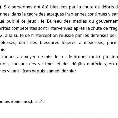
)
Six personnes ont été
blessées
par la chute de débris d
ennes, dans le cadre des
attaques iraniennes
continues visan
 publié ce jeudi, le Bureau des médias du gouvernem
orités compétentes sont intervenues après la chute de frag
2, à la suite de l’interception réussie par les défenses aér
 blessés, dont des blessures légères à modérées, parmi
ais.
 attaques au moyen de missiles et de drones contre plusieu
unis, causant des victimes et des dégâts matériels, en 
es visant l’Iran depuis samedi dernier.
aques iraniennes
blessées