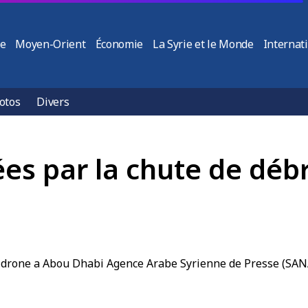
ie
Moyen-Orient
Économie
La Syrie et le Monde
Internat
otos
Divers
es par la chute de débr