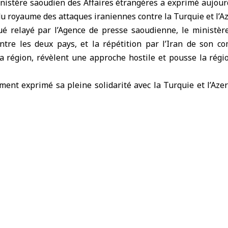
nistère saoudien des Affaires étrangères a exprimé aujourd
du royaume des attaques iraniennes contre
la Turquie
et
l’A
 relayé par l’Agence de presse saoudienne, le ministère
ontre les deux pays, et la répétition par
l’Iran
de son co
la région, révèlent une approche hostile et pousse la régi
nt exprimé sa pleine solidarité avec la Turquie et l’Azer
 protéger leur sécurité, leur espace aérien et leur l’intégrité
Iran
la Turquie