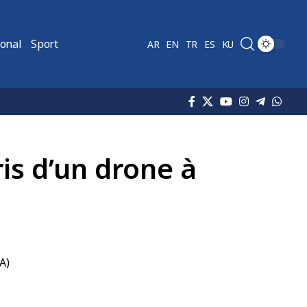
ional
Sport
AR
EN
TR
ES
KU
is d’un drone à