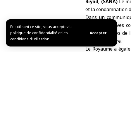
Riyad, (SANA)
Le mi
et la condamnation 
Dans un communiqué
lâches tentatives c
En utilisant ce site, vous acceptez la
envers les pays de 
politique de confidentialité et les
Accepter
conditions d’utilisation.
supplémentaire.
Le Royaume a égaleme
droit des deux pays à
L.S.
TAG:
l’Azerbaïdjan
l’
Partager cet article
Choix de l’éditeur