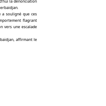
’hui la dénonciation
zerbaïdjan
.
 a souligné que ces
mportement flagrant
on vers une escalade
baïdjan, affirmant le
 territoriale.