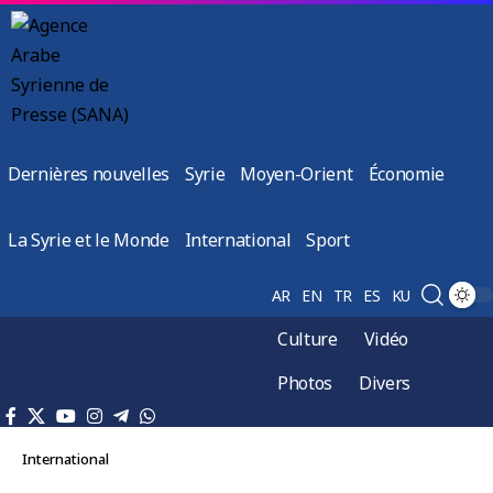
Dernières nouvelles
Syrie
Moyen-Orient
Économie
La Syrie et le Monde
International
Sport
AR
EN
TR
ES
KU
Culture
Vidéo
Photos
Divers
International