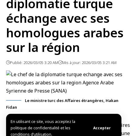
diplomatie turque
échange avec ses
homologues arabes
sur la région
Publié: 2026/03/05 3:20 AM
Mis à jour: 2026/03/05 3:21 AM
Le ministre turc des Affaires étrangères, Hakan
Fidan
En utilisant ce site, vous acceptez la
Ankara, (SANA)
Le ministre turc des Affaires
politique de confidentialité et les
Accepter
étrangères,
Hakan Fidan
, a discuté hier, lors d’une
conditions d’utilisation.