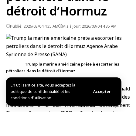
détroit d’Hormuz
Publié: 2026/03/04 4:35 AM
Mis à jour: 2026/03/04 4:35 AM
Trump la marine américaine prête à escorter les
pétroliers dans le détroit d’Hormuz
En utilisant ce site, vous acceptez la
Washington, (SANA)
Le
président américain Donald
politique de confidentialité et les
Accepter
Trump
a annoncé, ce mercredi, qu’il avait donné des
conditions d’utilisation.
instructions à la U.S. International Development
Finance Corporation (DFC) afin de fournir une
assurance contre les risques politiques et des
garanties pour protéger la sécurité financière du