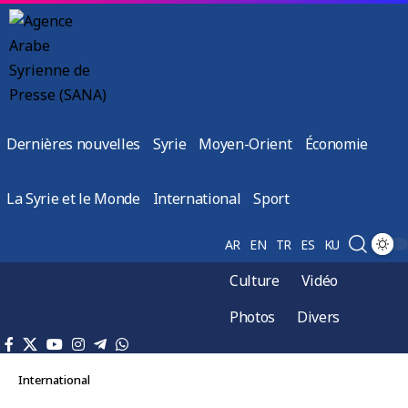
Dernières nouvelles
Syrie
Moyen-Orient
Économie
La Syrie et le Monde
International
Sport
AR
EN
TR
ES
KU
Culture
Vidéo
Photos
Divers
International