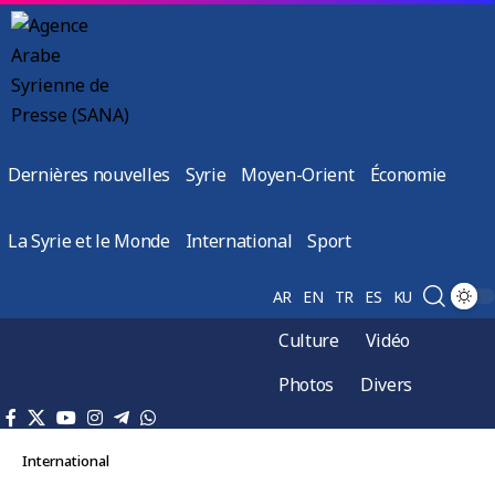
Dernières nouvelles
Syrie
Moyen-Orient
Économie
La Syrie et le Monde
International
Sport
AR
EN
TR
ES
KU
Culture
Vidéo
Photos
Divers
International