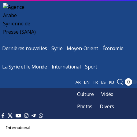
Dernières nouvelles
Syrie
Moyen-Orient
Économie
La Syrie et le Monde
International
Sport
AR
EN
TR
ES
KU
Culture
Vidéo
Photos
Divers
International