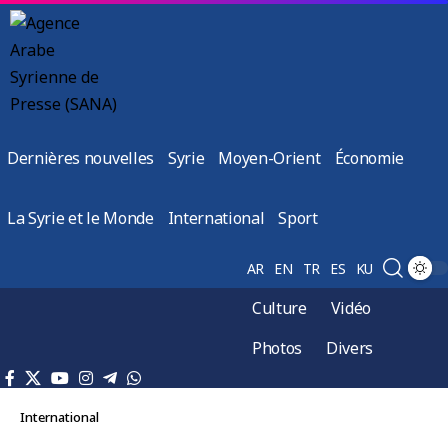
Dernières nouvelles
Syrie
Moyen-Orient
Économie
La Syrie et le Monde
International
Sport
AR
EN
TR
ES
KU
Culture
Vidéo
Photos
Divers
International