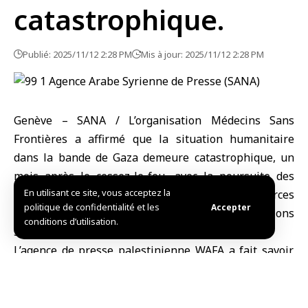
catastrophique.
Publié: 2025/11/12 2:28 PM
Mis à jour: 2025/11/12 2:28 PM
Genève – SANA / L’organisation
Médecins Sans
Frontières
a affirmé que la situation humanitaire
dans la bande de
Gaza
demeure catastrophique, un
mois après le cessez-le-feu, avec la poursuite des
En utilisant ce site, vous acceptez la
victimes quotidiennement sous les balles des forces
politique de confidentialité et les
Accepter
d’occupation israéliennes, alors que des restrictions
conditions d’utilisation.
sévères entravent l’entrée de l’aide.
L’agence de presse palestinienne WAFA a fait savoir,
citant la coordinatrice des urgences de l’organisation,
Caroline Seguin, a déclaré dans un communiqué
aujourd’hui qu’un grand nombre de Palestiniens