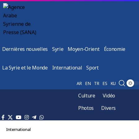
Dernières nouvelles
Syrie
Moyen-Orient
Économie
La Syrie et le Monde
International
Sport
AR
EN
TR
ES
KU
Culture
Vidéo
Photos
Divers
International