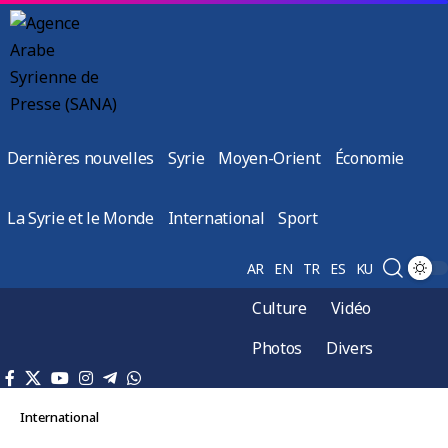
Dernières nouvelles
Syrie
Moyen-Orient
Économie
La Syrie et le Monde
International
Sport
AR
EN
TR
ES
KU
Culture
Vidéo
Photos
Divers
International