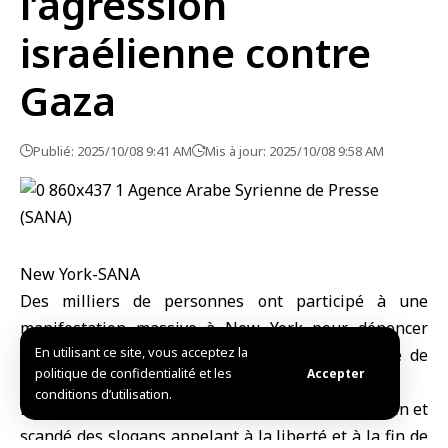
l’agression
israélienne contre
Gaza
Publié: 2025/10/08 9:41 AM
Mis à jour: 2025/10/08 9:58 AM
New York-SANA
Des milliers de personnes ont participé à une
manifestation massive à
New York
pour dénoncer
En utilisant ce site, vous acceptez la
l’agression israélienne
continue contre la bande de
politique de confidentialité et les
Accepter
Gaza
.
conditions d’utilisation.
Les manifestants ont brandi le drapeau palestinien et
scandé des slogans appelant à la liberté et à la fin de