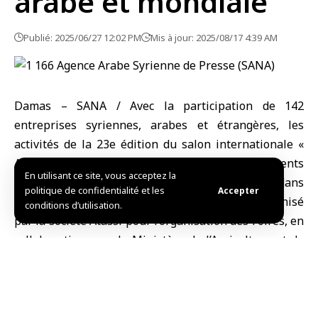
arabe et mondiale
Publié: 2025/06/27 12:02 PM
Mis à jour: 2025/08/17 4:39 AM
Damas – SANA / Avec la participation de 142
entreprises syriennes, arabes et étrangères, les
activités de la 23e édition du salon internationale «
AGRITEX 2025 », spécialisée dans les équipements
En utilisant ce site, vous acceptez la
agricoles et vétérinaires, ont débuté aujourd’hui dans
politique de confidentialité et les
Accepter
la cité des Foires à Damas. L’événement est organisé
conditions d’utilisation.
par la société Atassi pour l’organisation des Foires, en
collaboration avec le Ministère de l’Agriculture et de
la Réforme agraire, l’Union des Chambres Agricoles,
et l’ordre des Vétérinaires.
Le ministre syrien de l’Agriculture, Dr Amjad Badr, a
visité les pavillons du salon et pris connaissance des