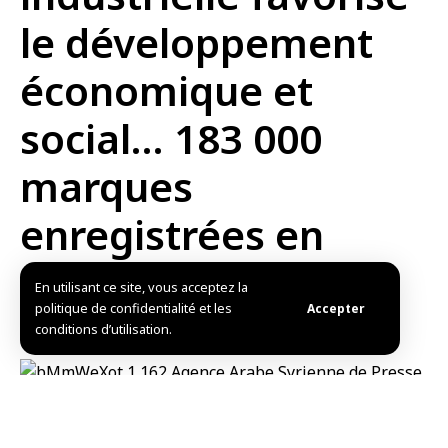
le développement
économique et
social… 183 000
marques
enregistrées en
Syrie
En utilisant ce site, vous acceptez la
politique de confidentialité et les
Accepter
conditions d’utilisation.
Publié: 2025/05/23 1:40 PM
Mis à jour: 2025/08/17 4:39 AM