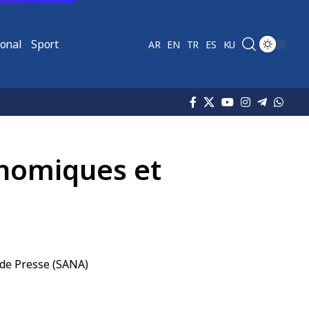
ional
Sport
AR
EN
TR
ES
KU
onomiques et