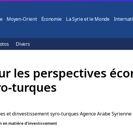
ie
Moyen-Orient
Économie
La Syrie et le Monde
Internat
otos
Divers
ur les perspectives éc
ro‑turques
on en matière d’investissement