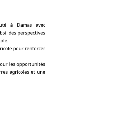
scuté à Damas avec
si, des perspectives
ole.
ricole pour renforcer
 pour les opportunités
rres agricoles et une
ction sur les chevaux,
tion dans l’élevage,
 le ministère prépare
le pour développer la