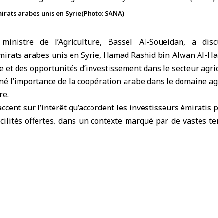
mirats arabes unis en Syrie(Photo: SANA)
ministre de l’Agriculture, Bassel Al-Soueidan, a di
mirats
arabes unis en
Syrie
, Hamad Rashid bin Alwan Al-Hab
e et des opportunités d’investissement dans le secteur agric
né l’importance de la coopération arabe dans le domaine ag
re.
accent sur l’intérêt qu’accordent les investisseurs émiratis
acilités offertes, dans un contexte marqué par de vastes te
entale favorable à l’investissement.
nation entre la Syrie et les Émirats pour la levée de l’interdi
mportance patrimoniale et économique, ainsi que la coopéra
es et la participation aux compétitions, faisant savoir que
t pour les chevaux arabes de race.
n avant la nécessité de renforcer la coopération bilatéra
 accroître la production de dattes en
Syrie
.