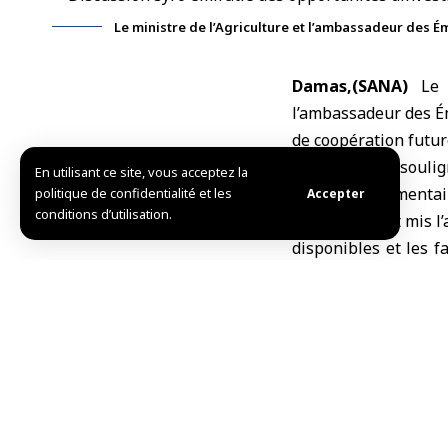
Le ministre de l’Agriculture et l’ambassadeur des É
Damas,(SANA)
Le 
l’ambassadeur des
É
de coopération futur
Al-Soueidan a soulig
En utilisant ce site, vous acceptez la
la sécurité alimentai
politique de confidentialité et les
Accepter
conditions d’utilisation.
Il a également mis l’
disponibles et les f
diversité environnem
Il a évoqué la coordi
en raison de leur i
l’échange d’expertis
un nouveau passepor
Il a également mis e
culture du palmier et