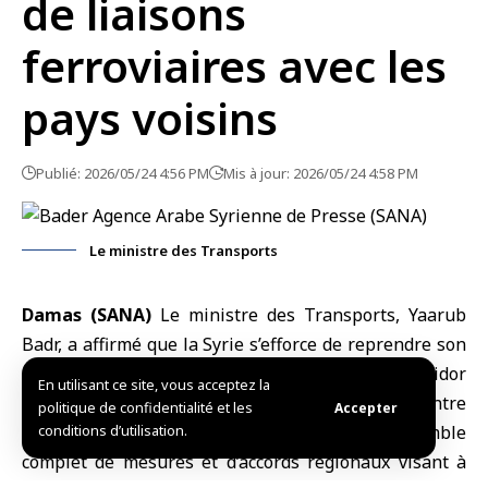
de liaisons
ferroviaires avec les
pays voisins
Publié: 2026/05/24 4:56 PM
Mis à jour: 2026/05/24 4:58 PM
Le ministre des Transports
Damas (SANA)
Le
ministre des Transports
, Yaarub
Badr, a affirmé que la
Syrie
s’efforce de reprendre son
rôle historique de pont terrestre et de corridor
En utilisant ce site, vous acceptez la
régional pour le transit des marchandises entre
politique de confidentialité et les
Accepter
l’
Europe
conditions d’utilisation.
et le Golfe arabe, grâce à un ensemble
complet de mesures et d’accords régionaux visant à