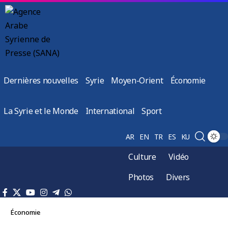
Dernières nouvelles
Syrie
Moyen-Orient
Économie
La Syrie et le Monde
International
Sport
AR
EN
TR
ES
KU
Culture
Vidéo
Photos
Divers
Économie