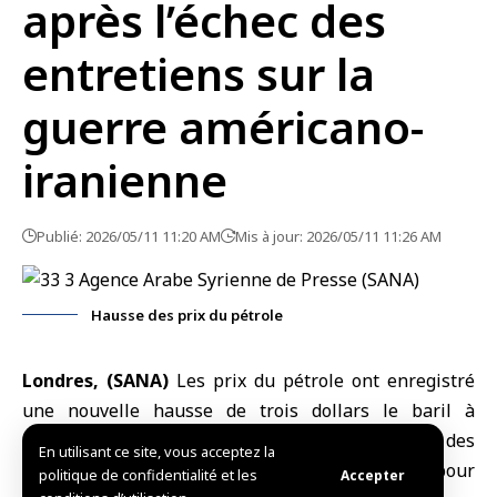
après l’échec des
entretiens sur la
guerre américano-
iranienne
Publié: 2026/05/11 11:20 AM
Mis à jour: 2026/05/11 11:26 AM
Hausse des prix du pétrole
Londres, (SANA)
Les prix du pétrole ont enregistré
une nouvelle hausse de trois dollars le baril à
l’ouverture, aujourd’hui, à la suite de l’échec des
En utilisant ce site, vous acceptez la
discussions entre les États Unis et l’
Iran
pour
politique de confidentialité et les
Accepter