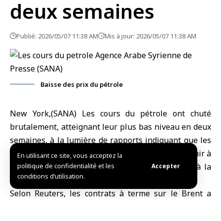
deux semaines
Publié: 2026/05/07 11:38 AM
Mis à jour: 2026/05/07 11:38 AM
Baisse des prix du pétrole
New York,(SANA) Les cours du
pétrole
ont chuté
brutalement, atteignant leur plus bas niveau en deux
semaines, à la lumière de rapports indiquant que les
États-Unis et l’Iran seraient sur le point de parvenir à
En utilisant ce site, vous acceptez la
un accord de paix préliminaire pour mettre fin à la
politique de confidentialité et les
Accepter
conditions d’utilisation.
guerre.
Selon Reuters, les contrats à terme sur le Brent a
perdu 8,60 dollars, soit 7,83 %, pour s’établir à 101,27
dollars le baril à la clôture, après être tombés plus tôt