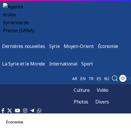
Dernières nouvelles
Syrie
Moyen-Orient
Économie
La Syrie et le Monde
International
Sport
AR
EN
TR
ES
KU
Culture
Vidéo
Photos
Divers
Économie