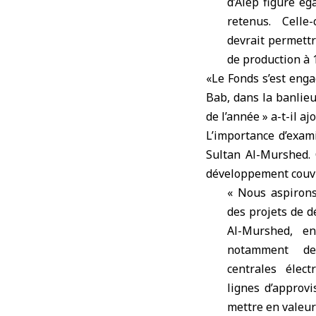
d’Alep figure ég
retenus. Celle
devrait permettr
de production à
«Le Fonds s’est enga
Bab, dans la banlieu
de l’année » a-t-il aj
L’importance d’exam
Sultan Al-Murshed. 
développement couvran
« Nous aspiron
des projets de d
Al-Murshed, en
notamment de 
centrales élect
lignes d’approv
mettre en valeur