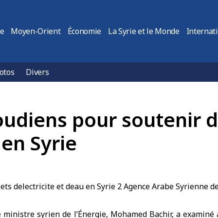
ie
Moyen-Orient
Économie
La Syrie et le Monde
Internat
otos
Divers
oudiens pour soutenir d
 en Syrie
e
ministre syrien de l’Énergie
, Mohamed Bachir, a examiné 