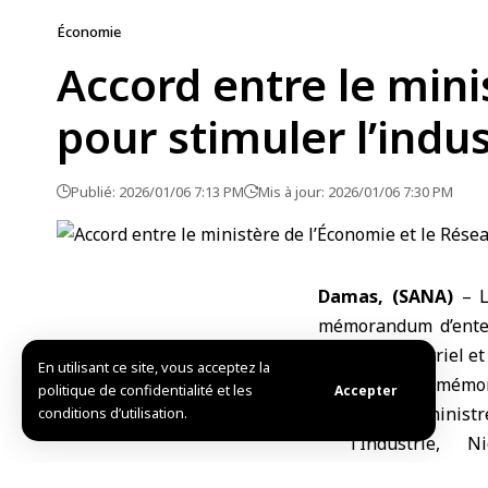
Économie
Accord entre le min
pour stimuler l’indus
Publié: 2026/01/06 7:13 PM
Mis à jour: 2026/01/06 7:30 PM
Damas, (SANA)
– 
mémorandum d’ente
secteur industriel et
En utilisant ce site, vous acceptez la
Selon le mémor
politique de confidentialité et les
Accepter
par le minist
conditions d’utilisation.
l’Industrie, 
représentant rés