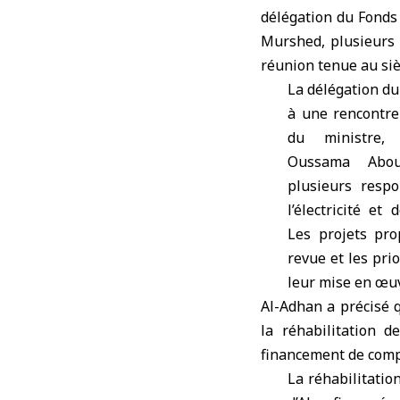
délégation du
Fonds
Murshed, plusieurs p
réunion tenue au si
La délégation du
à une rencontre 
du ministre,
Oussama Abou
plusieurs resp
l’électricité et
Les projets pr
revue et les pri
leur mise en œu
Al-Adhan a précisé q
la réhabilitation d
financement de compt
La réhabilitatio