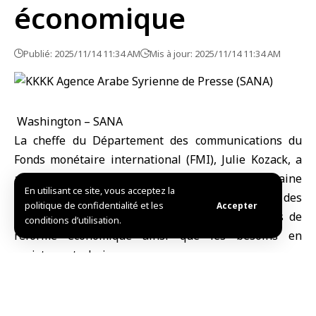
économique
Publié: 2025/11/14 11:34 AM
Mis à jour: 2025/11/14 11:34 AM
Washington – SANA
La cheffe du Département des communications du
Fonds monétaire international
(FMI)
, Julie Kozack, a
annoncé que le Fonds avait dépêché cette semaine
En utilisant ce site, vous acceptez la
une mission d’experts en Syrie afin de rencontrer des
politique de confidentialité et les
Accepter
responsables syriens et d’examiner les priorités de
conditions d’utilisation.
réforme économique ainsi que les besoins en
assistance technique.
Citée par Reuters, Kozack a déclaré aujourd’hui
aux journalistes :’’ La prochaine étape consistera à
organiser de nouvelles discussions sur la manière de