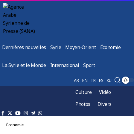
Dernières nouvelles
Syrie
Moyen-Orient
Économie
La Syrie et le Monde
International
Sport
AR
EN
TR
ES
KU
Culture
Vidéo
Photos
Divers
Économie