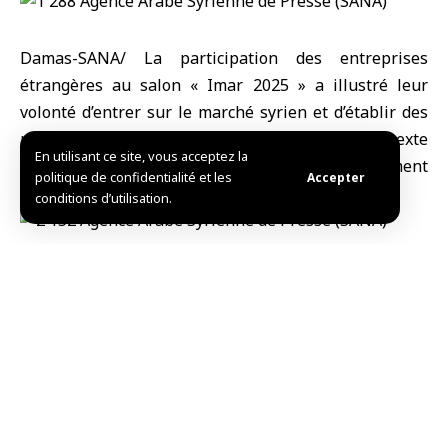
Damas-SANA/ La participation des entreprises
étrangères au salon « Imar 2025 » a illustré leur
volonté d’entrer sur le marché syrien et d’établir des
partenariats stratégiques, dans un contexte
En utilisant ce site, vous acceptez la
d’ouverture économique et d’un environnement
politique de confidentialité et les
Accepter
d’investissement prometteur et attractif.
conditions d’utilisation.
La société indienne « Ronak Royal » a
exprimé son souhait d’entrer sur ce marché,
d’ouvrir une succursale et de profiter du
salon pour établir des liens avec d’autres
entreprises, en élargissant la coopération
dans le domaine des produits en pierre de
différentes tailles, finitions et découpes,