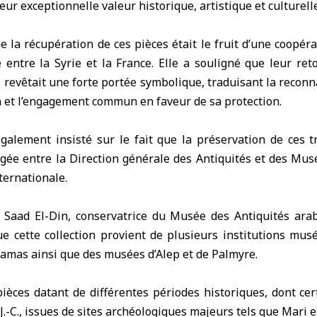
leur exceptionnelle valeur historique, artistique et culturelle
la récupération de ces pièces était le fruit d’une coopér
e entre la
Syrie
et la
France
. Elle a souligné que leur ret
s revêtait une forte portée symbolique, traduisant la reconn
n et l’engagement commun en faveur de sa protection.
également insisté sur le fait que la préservation de ces t
gée entre la Direction générale des Antiquités et des Mus
ternationale.
 Saad El-Din, conservatrice du Musée des Antiquités ara
e cette collection provient de plusieurs institutions mu
amas ainsi que des musées d’Alep et de
Palmyre
.
pièces datant de différentes périodes historiques, dont ce
J.-C., issues de sites archéologiques majeurs tels que Mari e