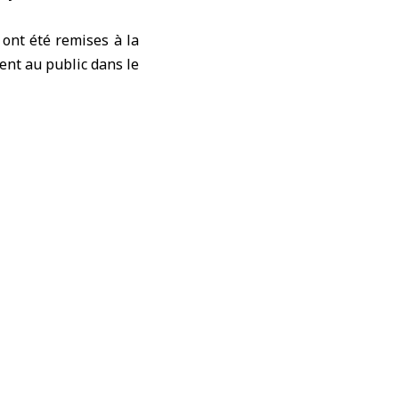
 ont été remises à la
ent au public dans le
eh, a déclaré que la
ui coïncidait avec la
ortée culturelle et
e par la France, l’un
rien à préserver son
éveloppement de leurs
vait affrontés par ce
 confiance renouvelée