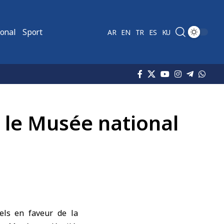
ional
Sport
AR
EN
TR
ES
KU
t le Musée national
rels en faveur de la