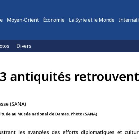
ie
Moyen-Orient
Économie
La Syrie et le Monde
Internat
otos
Divers
3 antiquités retrouven
tituée au Musée national de Damas. Photo (SANA)
lustrant les avancées des efforts diplomatiques et cultu