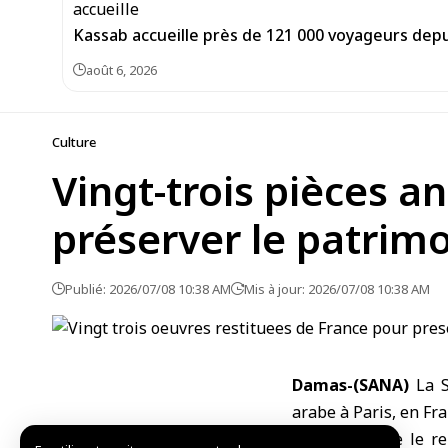
Kassab accueille près de 121 000 voyageurs depu
août 6, 2026
Culture
Vingt-trois pièces a
préserver le patrimo
Publié: 2026/07/08 10:38 AM
Mis à jour: 2026/07/08 10:38 AM
Damas-(SANA)
La S
arabe à
Paris
, en Fr
Ce pas reflète le r