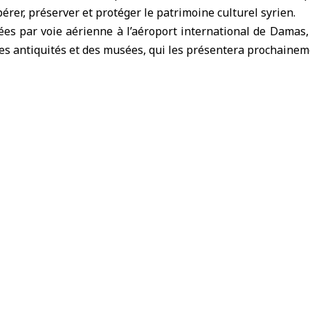
pérer, préserver et protéger le patrimoine culturel syrien.
es par voie aérienne à l’aéroport international de Damas,
es antiquités et des musées, qui les présentera prochainem
on spéciale.
ndices culturels et politiques
n à SANA, le ministère de la Culture, Mohammed Yassin Sal
es par l’Institut du monde arabe à leur pays d’origine, q
t français Emmanuel Macron à Damas, revêt une grande p
que le premier indice de cette évolution est la reconnaissanc
 centres culturels d’Europe, de la capacité de l’État sy
et à protéger ses trésors archéologiques.
ogrès accomplis dans la réhabilitation des musées et le d
on et de sécurité, après les difficultés considérables qu’a
s années.
lture a estimé que cette initiative reflète également une