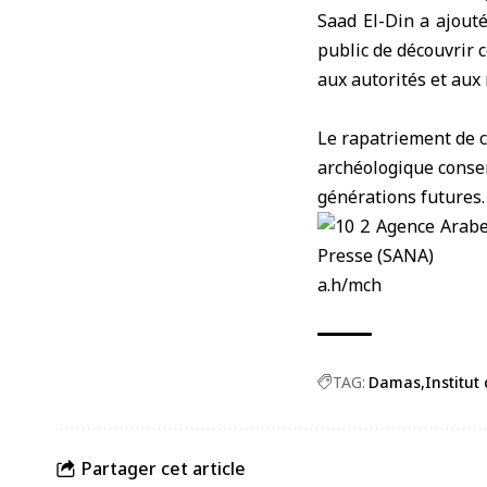
Saad El-Din a ajout
public de découvrir 
aux autorités et aux
Le rapatriement de c
archéologique conser
générations futures.
a.h/mch
TAG:
Damas
Institu
Partager cet article