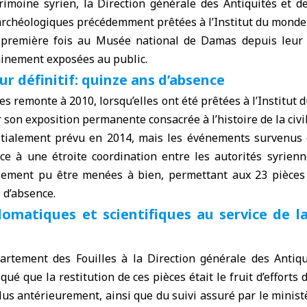
rimoine syrien, la Direction générale des Antiquités et d
archéologiques précédemment prêtées à l’Institut du monde 
 première fois au
Musée national de Damas
depuis leur 
ainement exposées au public.
ur définitif: quinze ans d’absence
ces remonte à 2010, lorsqu’elles ont été prêtées à l’
Institut 
 son exposition permanente consacrée à l’histoire de la civi
nitialement prévu en 2014, mais les événements survenus 
râce à une étroite coordination entre les
autorités syrienn
alement pu être menées à bien, permettant aux 23 pièce
 d’absence.
lomatiques et scientifiques au service de l
partement des Fouilles à
la Direction générale des Antiq
ué que la restitution de ces pièces était le fruit d’efforts
lus antérieurement, ainsi que du suivi assuré par le
minist