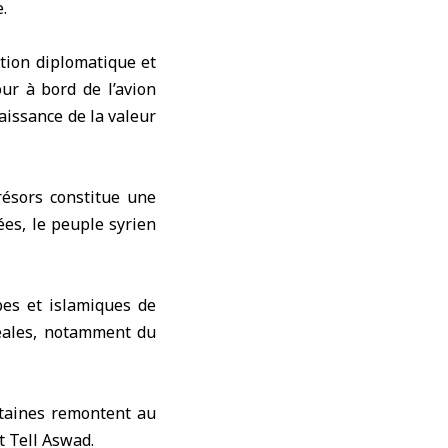
.
ation diplomatique et
our à bord de l’avion
aissance de la valeur
résors constitue une
ées, le peuple syrien
bes et islamiques de
séales, notamment du
rtaines remontent au
t Tell Aswad.