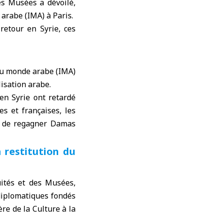
es Musées a dévoilé,
arabe (IMA) à Paris.
retour en Syrie, ces
du monde arabe
(IMA)
lisation arabe.
en Syrie ont retardé
es
et françaises, les
s de regagner Damas
a restitution du
uités et des Musées
,
 diplomatiques fondés
ère de la Culture
à la