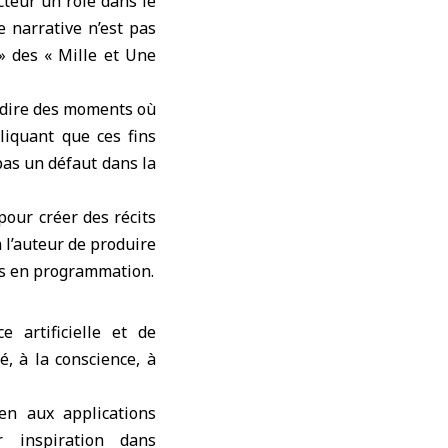
cteur un rôle dans le
 narrative n’est pas
 » des « Mille et Une
à-dire des moments où
pliquant que ces fins
pas un défaut dans la
pour créer des récits
à l’auteur de produire
s en programmation.
e artificielle et de
é, à la conscience, à
ien aux applications
r inspiration dans