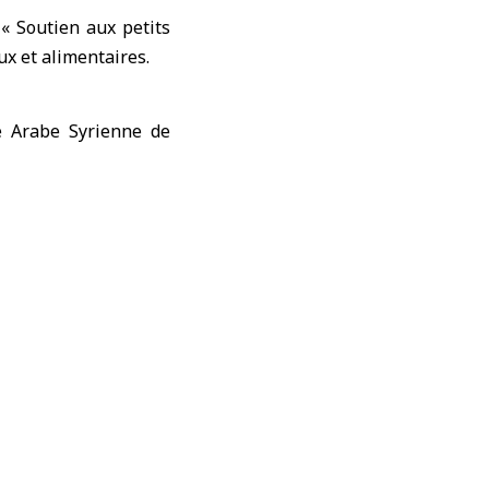
« Soutien aux petits
x et alimentaires.
occasion de présenter
ne dynamique visant à
a vente des produits
tions, dont la Foire