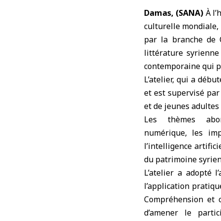
Damas, (SANA)
À l’
culturelle mondiale, l
par la branche de 
littérature syrienn
contemporaine qui pr
L’atelier, qui a déb
et est supervisé par
et de jeunes adultes 
Les thèmes abor
numérique, les imp
l’intelligence artific
du patrimoine syrien 
L’atelier a adopté l
l’application pratiq
Compréhension et cr
d’amener le part