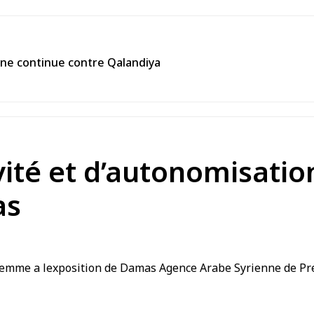
enne continue contre Qalandiya
vité et d’autonomisati
as