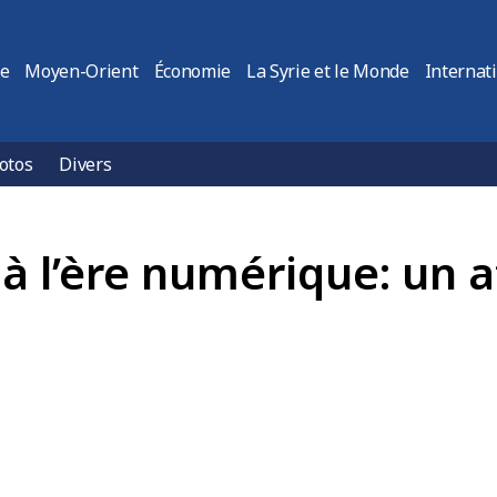
ie
Moyen-Orient
Économie
La Syrie et le Monde
Internat
otos
Divers
à l’ère numérique: un at