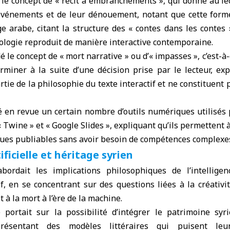
le concept de « récit à embranchements », qui donne au le
événements et de leur dénouement, notant que cette forme
ge arabe, citant la structure des « contes dans les contes
nologie reproduit de manière interactive contemporaine.
é le concept de « mort narrative » ou d’« impasses », c’est-
erminer à la suite d’une décision prise par le lecteur, ex
tie de la philosophie du texte interactif et ne constituent 
 en revue un certain nombre d’outils numériques utilisés 
 « Twine » et « Google Slides », expliquant qu’ils permettent 
es publiables sans avoir besoin de compétences complexe
ificielle et héritage syrien
bordait les implications philosophiques de l’intelligenc
, en se concentrant sur des questions liées à la créativit
et à la mort à l’ère de la machine.
e portait sur la possibilité d’intégrer le patrimoine syr
ésentant des modèles littéraires qui puisent leu