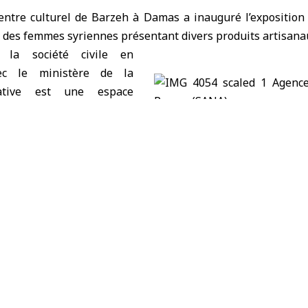
entre culturel de Barzeh
à Damas a inauguré l’
exposition
t des femmes syriennes présentant divers produits artisanau
 la société civile en
vec le ministère de la
tiative est une espace
tivité et l’autonomisation
 femmes.
ales ont participé à l’événement, offrant aux exposantes l’
public intéressé par l’artisanat et les micro-projets, dans u
n locale et l’entrepreneuriat féminin.
partir de matériaux simples
les institutions participantes assurent la promotion et l
es recettes soutiennent les familles des exposantes.
é des projets de participation à de plus grandes exposi
mas, pour élargir les marchés.
at qui soutient les femmes.