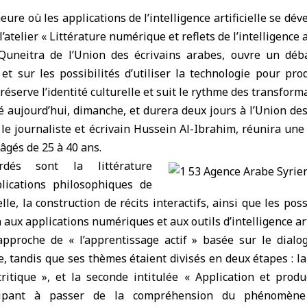
heure où les applications de
l’intelligence artificielle
se déve
’atelier « Littérature numérique et reflets de l’intelligence a
Quneitra de l’Union des écrivains arabes, ouvre un déb
e
et sur les possibilités d’utiliser la technologie pour pro
éserve l’identité culturelle et suit le rythme des transfor
uté aujourd’hui, dimanche, et durera deux jours à l’Union de
 le journaliste et écrivain Hussein Al-Ibrahim, réunira une 
âgés de 25 à 40 ans.
dés sont la littérature
lications philosophiques de
ielle, la construction de récits interactifs, ainsi que les pos
aux applications numériques et aux outils d’intelligence arti
’approche de « l’apprentissage actif » basée sur le dialo
ue, tandis que ses thèmes étaient divisés en deux étapes : la
itique », et la seconde intitulée « Application et produ
icipant à passer de la compréhension du phénomèn