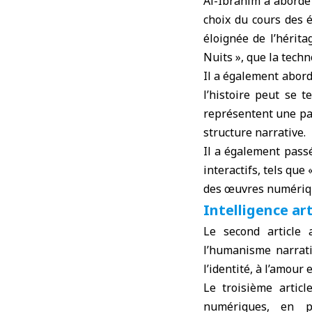
Al-Ibrahim a abordé 
choix du cours des 
éloignée de l’hérita
Nuits », que la tech
Il a également abord
l’histoire peut se t
représentent une par
structure narrative.
Il a également passé
interactifs, tels que
des œuvres numériqu
Intelligence art
Le second article a
l’humanisme narratif
l’identité, à l’amour 
Le troisième articl
numériques, en pr