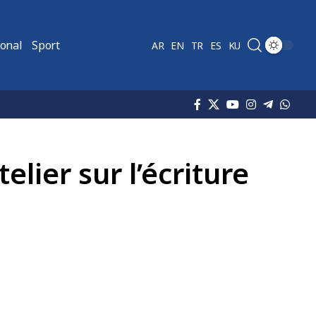
ional
Sport
AR
EN
TR
ES
KU
elier sur l’écriture