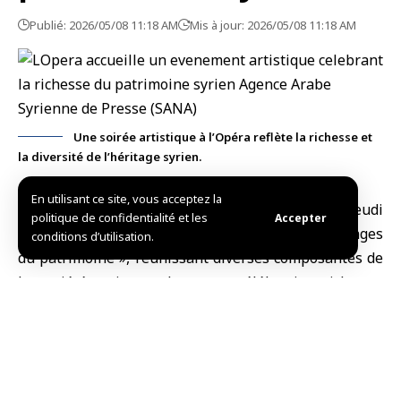
Publié: 2026/05/08 11:18 AM
Mis à jour: 2026/05/08 11:18 AM
Une soirée artistique à l’Opéra reflète la richesse et
la diversité de l’héritage syrien.
En utilisant ce site, vous acceptez la
Damas, (SANA)
L’
Opéra de Damas
a accueilli ce jeudi
politique de confidentialité et les
Accepter
une soirée artistique patrimoniale intitulée « Images
conditions d’utilisation.
du patrimoine », réunissant diverses composantes de
la société syrienne dans une célébration riche en
couleurs musicales et en danses folkloriques, avec la
participation de troupes représentant les héritages
circassien, kurde, arménien, assyrien syriaque, ainsi
qu’une performance de la danse des derviches