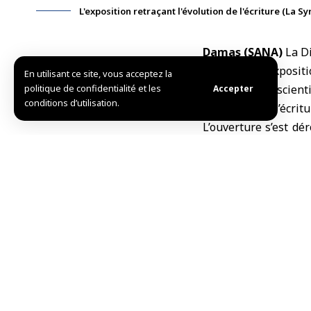
L'exposition retraçant l'évolution de l'écriture (La Sy
Damas (SANA)
La D
Damas, une expositio
En utilisant ce site, vous acceptez la
politique de confidentialité et les
le patrimoine scienti
Accepter
conditions d’utilisation.
l’évolution de l’écri
L’ouverture s’est dé
l’ambassadeur de Fr
Ravagnan, et le vice
Des premières i
L’exposition a pré
des dessins et des s
des sites syriens t
principale avancée d
offrant au monde le 
Ont été également ex