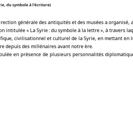
rie, du symbole à l'écriture)
irection générale des antiquités et des musées a organisé,
n intitulée «
La Syrie
: du symbole à la lettre », à travers la
fique, civilisationnel et culturel de la Syrie, en mettant en
ture depuis des millénaires avant notre ère.
roulée en présence de plusieurs personnalités diplomatiqu
ance à Damas, Jean-Baptiste Faivre, l’ambassadeur d’Ital
-ministre de la Culture Saad al-Naasan.
nscriptions à l’alphabet d’Ougarit
senté des exemples des plus anciens moyens d’expression
ymboles géométriques gravés sur pierre datant de la préhis
els que Tell Mureybet et Jerf el Ahmar. L’alphabet d’Ou
ans l’histoire de l’écriture, en réduisant les symboles à
premier système alphabétique écrit.
posées des pierres archéologiques datant du IIIe millénaire