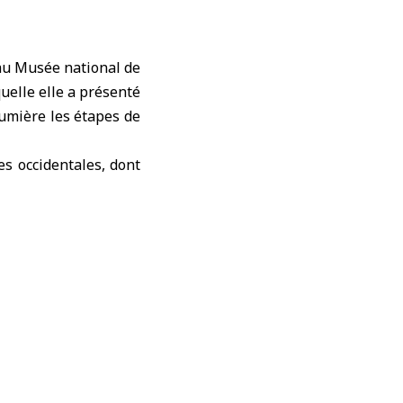
 au Musée national de
quelle elle a présenté
 lumière les étapes de
es occidentales, dont
ie en Syrie, Stefano
 humaine, notamment
toire, découverts sur
garit a constitué la
 trente lettres et en
 av. J.-C., provenant