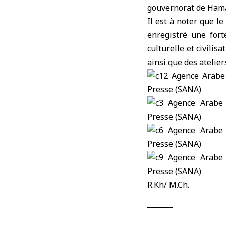
gouvernorat de Hama,
Il est à noter que l
enregistré une forte
culturelle et civili
ainsi que des atelie
R.Kh/ M.Ch.