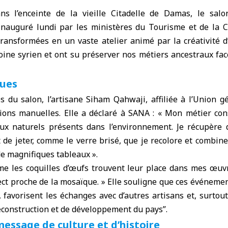
s l’enceinte de la vieille
Citadelle de Damas
, le sal
inauguré lundi par les ministères du Tourisme et de la C
ansformées en un vaste atelier animé par la créativité d’
oine syrien et ont su préserver nos métiers ancestraux fac
ques
 du salon, l’artisane Siham Qahwaji, affiliée à l’Union gé
tions manuelles. Elle a déclaré à SANA : « Mon métier con
aux naturels présents dans l’environnement. Je récupère
de jeter, comme le verre brisé, que je recolore et combin
e magnifiques tableaux ».
me les coquilles d’œufs trouvent leur place dans mes œuvre
ct proche de la mosaïque. » Elle souligne que ces événemen
 favorisent les échanges avec d’autres artisans et, surtou
econstruction et de développement du pays”.
message de culture et d’histoire