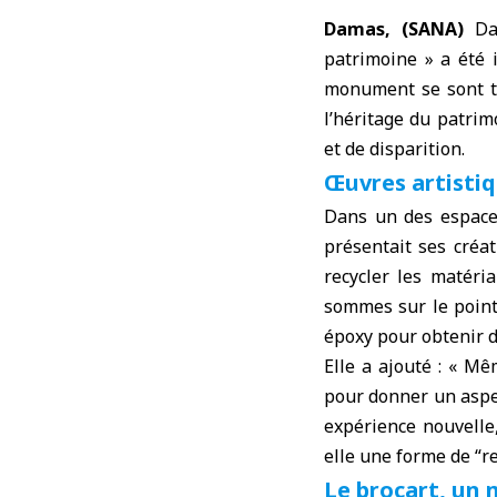
Damas, (SANA)
Dan
patrimoine » a été 
monument se sont tr
l’héritage du patrim
et de disparition.
Œuvres artisti
Dans un des espaces
présentait ses créa
recycler les matéri
sommes sur le point 
époxy pour obtenir d
Elle a ajouté : « Mê
pour donner un aspe
expérience nouvelle,
elle une forme de “r
Le brocart, un 