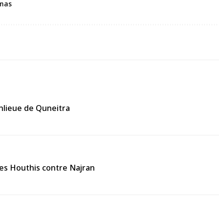
amas
anlieue de Quneitra
des Houthis contre Najran