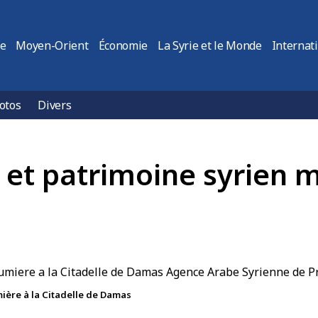
ie
Moyen-Orient
Économie
La Syrie et le Monde
Internat
otos
Divers
e et patrimoine syrien m
mière à la Citadelle de Damas