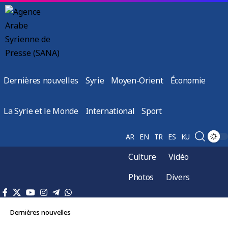
Dernières nouvelles
Syrie
Moyen-Orient
Économie
La Syrie et le Monde
International
Sport
AR
EN
TR
ES
KU
Culture
Vidéo
Photos
Divers
Dernières nouvelles