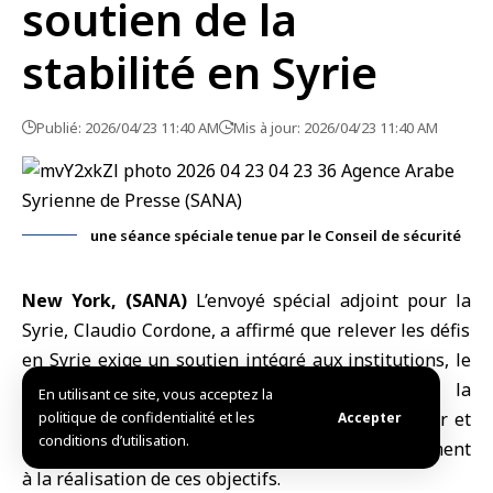
soutien de la
stabilité en Syrie
Publié: 2026/04/23 11:40 AM
Mis à jour: 2026/04/23 11:40 AM
une séance spéciale tenue par le Conseil de sécurité
New York, (SANA)
L’envoyé spécial adjoint pour la
Syrie
, Claudio Cordone, a affirmé que relever les défis
en Syrie exige un soutien intégré aux institutions, le
renforcement de la cohésion sociale et la
En utilisant ce site, vous acceptez la
réintégration du pays dans les systèmes financier et
politique de confidentialité et les
Accepter
conditions d’utilisation.
économique, soulignant que l’ONU œuvre activement
à la réalisation de ces objectifs.