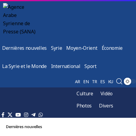
Dernières nouvelles
Syrie
Moyen-Orient
Économie
La Syrie et le Monde
International
Sport
AR
EN
TR
ES
KU
Culture
Vidéo
Photos
Divers
Dernières nouvelles