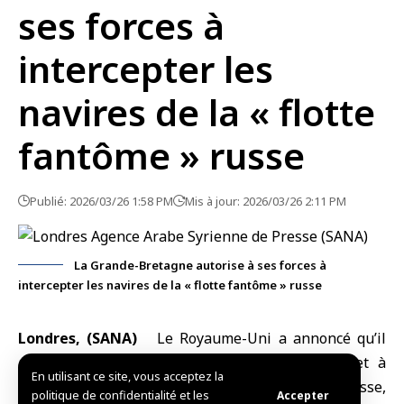
ses forces à
intercepter les
navires de la « flotte
fantôme » russe
Publié: 2026/03/26 1:58 PM
Mis à jour: 2026/03/26 2:11 PM
La Grande-Bretagne autorise à ses forces à
intercepter les navires de la « flotte fantôme » russe
Londres, (SANA)
Le
Royaume-Uni
a annoncé qu’il
autoriserait ses forces armées à intercepter et à
En utilisant ce site, vous acceptez la
saisir les navires de la « flotte fantôme » russe,
politique de confidentialité et les
Accepter