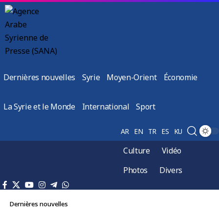
Dernières nouvelles
Syrie
Moyen-Orient
Économie
La Syrie et le Monde
International
Sport
AR
EN
TR
ES
KU
Culture
Vidéo
Photos
Divers
Dernières nouvelles