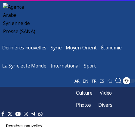
Dernières nouvelles
Syrie
Moyen-Orient
Économie
La Syrie et le Monde
International
Sport
AR
EN
TR
ES
KU
Culture
Vidéo
Photos
Divers
Dernières nouvelles