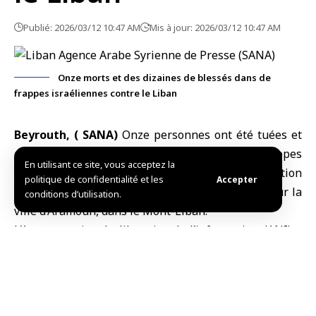
Publié: 2026/03/12 10:47 AM
Mis à jour: 2026/03/12 10:47 AM
Onze morts et des dizaines de blessés dans de
frappes israéliennes contre le Liban
Beyrouth, ( SANA)
Onze personnes ont été tuées et
des dizaines blessées tôt jeudi matin lors de frappes
En utilisant ce site, vous acceptez la
aériennes menées par les forces d’occupation
politique de confidentialité et les
Accepter
israéliennes sur Ramlet al-Bayda à Beyrouth et sur la
conditions d’utilisation.
ville d’Aramoun, dans le Mont-Liban.
L’Agence nationale libanaise de l’information (ANI) a
rapporté, citant le Centre des opérations d’urgence du
ministère de la Santé publique, que le raid aérien sur
Ramlet al-Bayda avait fait huit morts et 31 blessés,
tandis que celui sur Aramoun avait causé la mort de