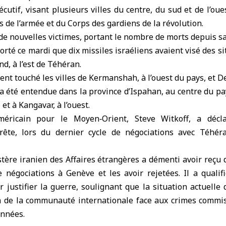
cutif, visant plusieurs villes du centre, du sud et de l’oue
s de l’armée et du Corps des gardiens de la révolution.
 de nouvelles victimes, portant le nombre de morts depuis s
rté ce mardi que dix missiles israéliens avaient visé des si
d, à l’est de Téhéran.
ent touché les villes de Kermanshah, à l’ouest du pays, et De
a été entendue dans la province d’Ispahan, au centre du pay
 et à Kangavar, à l’ouest.
méricain pour le Moyen‑Orient, Steve Witkoff, a décla
rête, lors du dernier cycle de négociations avec Téhér
stère iranien des Affaires étrangères a démenti avoir reçu 
 négociations à Genève et les avoir rejetées. Il a qualifi
 justifier la guerre, soulignant que la situation actuelle 
ion de la communauté internationale face aux crimes commis
années.