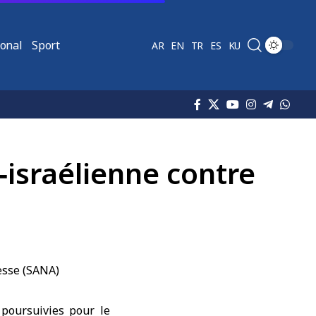
ional
Sport
AR
EN
TR
ES
KU
‑israélienne contre
 poursuivies pour le