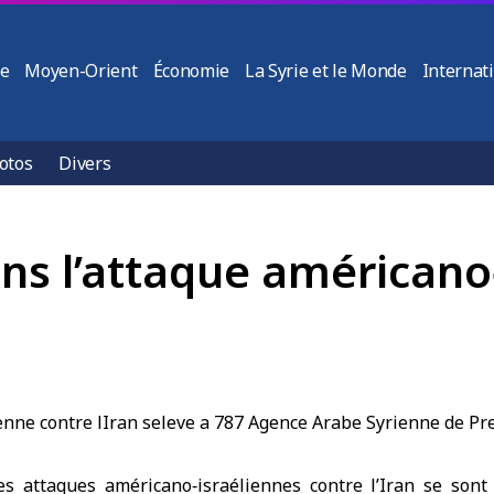
ie
Moyen-Orient
Économie
La Syrie et le Monde
Internat
otos
Divers
ns l’attaque américano
es attaques américano‑israéliennes contre l’Iran se sont