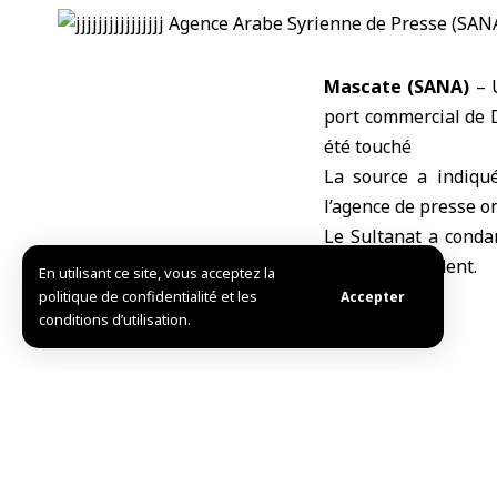
Mascate (SANA)
– 
port commercial de D
été touché
La source a indiqué
l’agence de presse o
Le Sultanat a conda
face à cet incident.
En utilisant ce site, vous acceptez la
W.H./R.B.
politique de confidentialité et les
Accepter
conditions d’utilisation.
TAG:
Oman
port com
Partager cet article