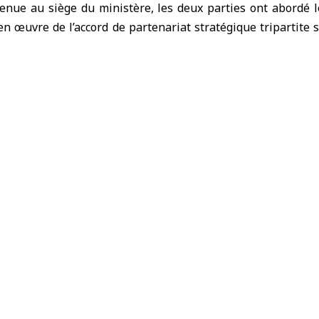
tenue au siège du ministère, les deux parties ont abordé
n œuvre de l’accord de partenariat stratégique tripartite
stère des Sciences et de l’Éducation de la Républiqu
nde islamique pour l’éducation, les sciences et la culture «
structure éducative en Syrie, à travers la réhabilitation 
nouvelles écoles selon les normes modernes, avec un budg
’importance de soutenir et de développer l’enseigneme
 jugeant nécessaire d’activer les programmes d’enseignemen
syriens les compétences techniques nécessaires qui répo
rgé d’affaires de l’ambassade d’Azerbaïdjan a exprimé le so
gnement professionnel et technique en Syrie, en plus de f
ignant les efforts déployés pour renforcer ce secteur vital 