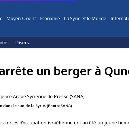
ie
Moyen-Orient
Économie
La Syrie et le Monde
Internat
otos
Divers
 arrête un berger à Qun
 dans le sud de la Syrie. (Photo: SANA)
es forces d’occupation israélienne
ont arrêté un jeune homme