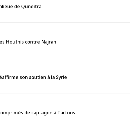
anlieue de Quneitra
des Houthis contre Najran
affirme son soutien à la Syrie
0 comprimés de captagon à Tartous