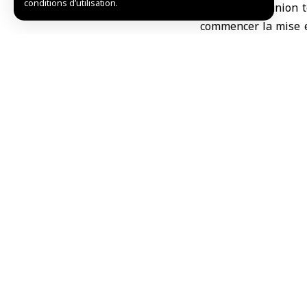
conditions d’utilisation.
Lors de la réunion 
commencer la mise e
Maroc avec le mini
l’Organisation du mo
de soutenir l’infra
construction de 10 
dollars.
Terko a souligné l
technique en Syrie,
fournir aux jeunes 
marché local.
Pour sa part, le cha
initiatives d’ensei
dans ce domaine, soul
L.S.