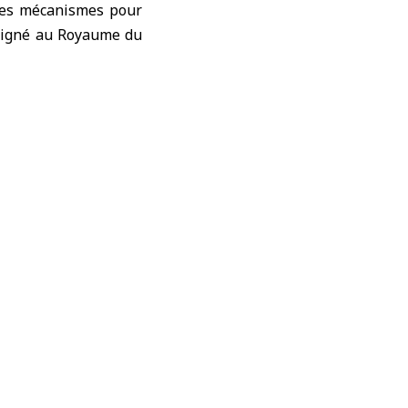
 les mécanismes pour
 signé au Royaume du
e d’Azerbaïdjan, et
ISESCO
», dans le but
de 100 écoles, et la
et de 30 millions de
nt professionnel et
t professionnel pour
ndent aux besoins du
utien de son pays aux
ournir une expertise
en Syrie.