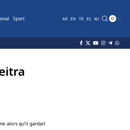
ional
Sport
AR
EN
TR
ES
KU
eitra
 alors qu’il gardait