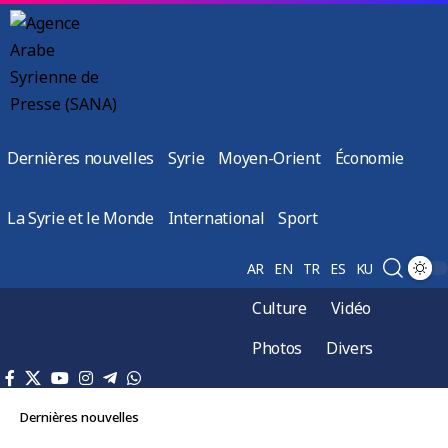
Dernières nouvelles
Syrie
Moyen-Orient
Économie
La Syrie et le Monde
International
Sport
AR
EN
TR
ES
KU
Culture
Vidéo
Photos
Divers
Dernières nouvelles