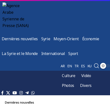
Dernières nouvelles
Syrie
Moyen-Orient
Économie
La Syrie et le Monde
International
Sport
AR
EN
TR
ES
KU
Culture
Vidéo
Photos
Divers
Dernières nouvelles