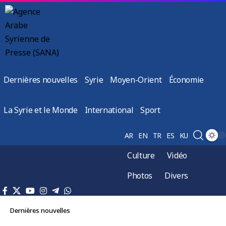
Dernières nouvelles
Syrie
Moyen-Orient
Économie
La Syrie et le Monde
International
Sport
AR
EN
TR
ES
KU
Culture
Vidéo
Photos
Divers
Dernières nouvelles