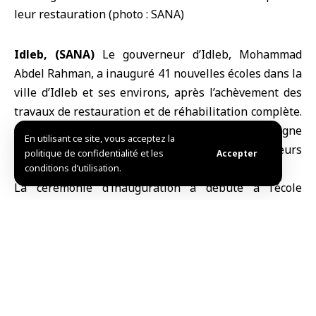
Idleb, (SANA)
Le
gouverneur d’Idleb
,
Mohammad
Abdel Rahman
, a inauguré 41 nouvelles écoles dans la
ville d’
Idleb
et ses environs, après l’achèvement des
travaux de restauration et de réhabilitation complète.
Cette initiative s’inscrit dans le cadre de la campagne
En utilisant ce site, vous acceptez la
« Fidélité à Idleb » et en coopération avec plusieurs
politique de confidentialité et les
Accepter
organismes et organisations humanitaires.
conditions d’utilisation.
La cérémonie d’inauguration a débuté à l’école
Tichrine, dans la localité de Jarjanaz, en présence de
la population, de responsables officiels et de notables
des villages alentour.
Ces écoles sont réparties dans différentes