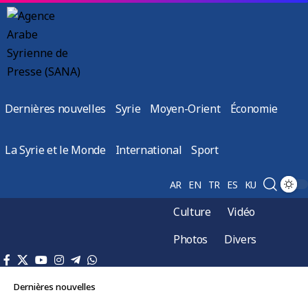
Dernières nouvelles
Syrie
Moyen-Orient
Économie
La Syrie et le Monde
International
Sport
AR
EN
TR
ES
KU
Culture
Vidéo
Photos
Divers
Dernières nouvelles