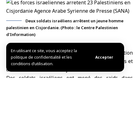
Deux soldats israéliens arrêtent un jeune homme
palestinien en Cisjordanie. (Photo : le Centre Palestinien
d'Information)
En utilisant ce site, vous acceptez la
Al-Qods occupée, (SANA)
Les forces d’occupation
politique de confidentialité et les
Accepter
israéliennes ont arrêté aujourd’hui 23 Palestiniens et
conditions d’utilisation.
démoli une maison en
Cisjordanie
.
Des soldats israéliens ont mené des raids dans
plusieurs quartiers d’al-Khalil et de Qalqilya, dans le
camp de réfugiés d’Askar à Naplouse et dans la partie
est de la ville, ainsi que dans le camp de réfugiés de
Qalandiya à al-Qods, arrêtant 23 Palestiniens, selon
l’agence de presse « WAFA ».
Des soldats israéliens, accompagnés de bulldozers,
ont également pris d’assaut le village d’Aïn al-Baida,