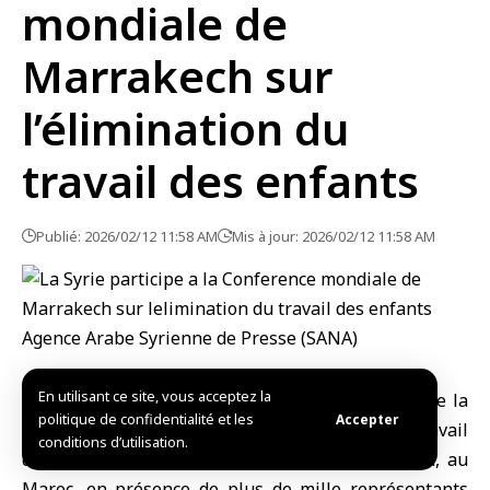
mondiale de
Marrakech sur
l’élimination du
travail des enfants
Publié: 2026/02/12 11:58 AM
Mis à jour: 2026/02/12 11:58 AM
En utilisant ce site, vous acceptez la
Rabat, (SANA)
La Syrie a participé aux travaux de la
politique de confidentialité et les
Accepter
6ᵉ Conférence mondiale sur l’élimination du travail
conditions d’utilisation.
des enfants, ouverte hier mercredi à Marrakech, au
Maroc, en présence de plus de mille représentants