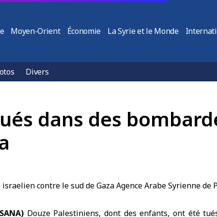
ie
Moyen-Orient
Économie
La Syrie et le Monde
Internat
otos
Divers
tués dans des bombard
za
(SANA)
Douze Palestiniens, dont des enfants, ont été tués