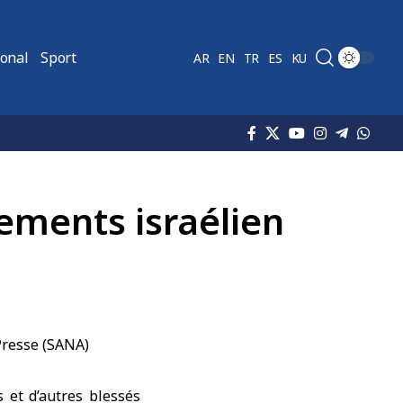
ional
Sport
AR
EN
TR
ES
KU
ements israélien
 et d’autres blessés