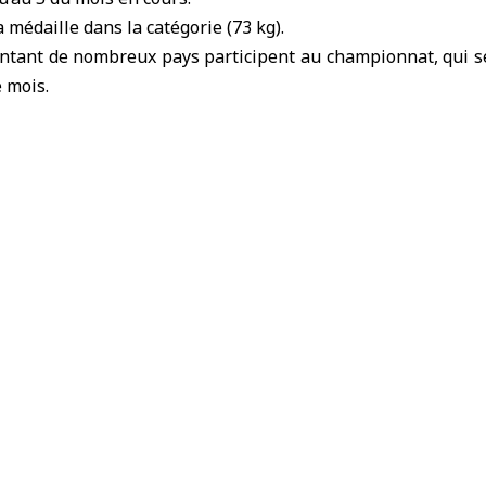
 médaille dans la catégorie (73 kg).
ntant de nombreux pays participent au championnat, qui se
e mois.
des Houthis contre Najran
affirme son soutien à la Syrie