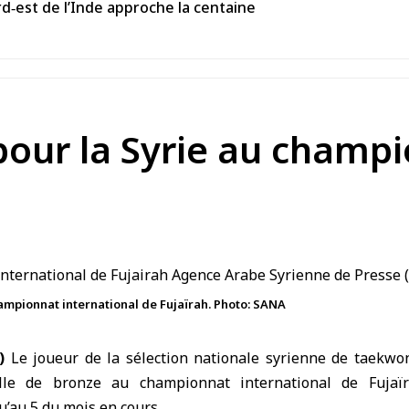
rd‑est de l’Inde approche la centaine
pour la Syrie au champi
ampionnat international de Fujaïrah. Photo: SANA
)
Le joueur de la sélection nationale syrienne de taekwon
lle de bronze au championnat international de Fujaïr
u’au 5 du mois en cours.