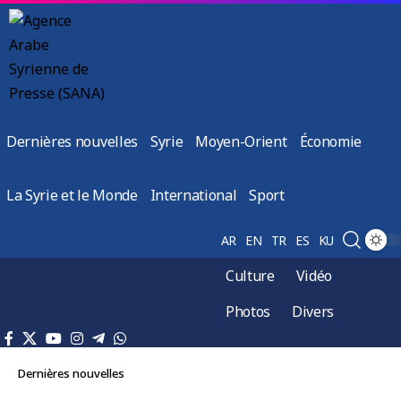
Dernières nouvelles
Syrie
Moyen-Orient
Économie
La Syrie et le Monde
International
Sport
AR
EN
TR
ES
KU
Culture
Vidéo
Photos
Divers
Dernières nouvelles