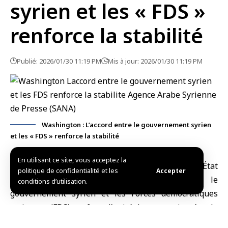
syrien et les « FDS »
renforce la stabilité
Publié: 2026/01/30 11:19 PM
Mis à jour: 2026/01/30 11:19 PM
Washington : L’accord entre le gouvernement syrien
et les « FDS » renforce la stabilité
En utilisant ce site, vous acceptez la
Washington, (SANA)
Le
Département d’État
politique de confidentialité et les
Accepter
américain
a affirmé que l’accord entre le
conditions d’utilisation.
gouvernement syrien
et les Forces démocratiques
syriennes (
FDS
) renforce l’unité, la souveraineté et la
stabilité de
la Syrie
, et qu’il profite à tous les Syriens.