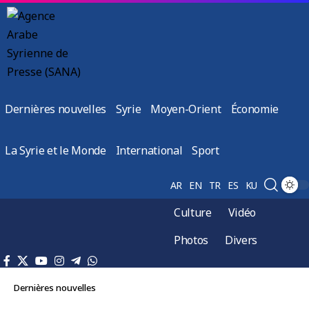
Dernières nouvelles
Syrie
Moyen-Orient
Économie
La Syrie et le Monde
International
Sport
AR
EN
TR
ES
KU
Culture
Vidéo
Photos
Divers
Dernières nouvelles