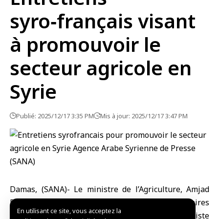
syro‑français visant
à promouvoir le
secteur agricole en
Syrie
Publié: 2025/12/17 3:35 PM
Mis à jour: 2025/12/17 3:47 PM
Damas, (SANA)- Le
ministre de l’Agriculture
, Amjad
Badr, a examiné aujourd’hui avec le
chargé d’affaires
En utilisant ce site, vous acceptez la
de l’ambassade de France
à Damas, Jean-Baptiste