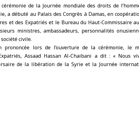
 cérémonie de la Journée mondiale des droits de l’homm
rie, a débuté au Palais des Congrès à Damas, en coopératio
ères et des Expatriés et le Bureau du Haut-Commissaire au
sieurs ministres, ambassadeurs, personnalités onusienn
société civile.
n prononcée lors de l’ouverture de la cérémonie, le
mi
xpatriés,
Assaad Hassan Al-Chaibani a dit : « Nous vi
ersaire de la libération de la Syrie et la Journée interna
hui nous annonçons le retour de l’esprit au cœur de l’Orient
 qui respecte et élève la dignité humaine ».
ui constituait autrefois une
e pour condamner les crimes
et ses violations des droits de l’homme, est devenue au
ts de l’homme et de la dignité », a-t-il ajouté.
f de la section Moyen-Orient et Afrique du Nord, Haut-Com
 l’homme (HCDH), Mohammad Ali Alnsour, a indiqué que n