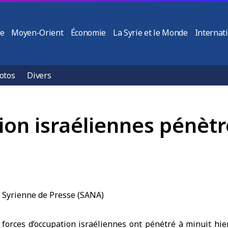
ie
Moyen-Orient
Économie
La Syrie et le Monde
Internat
otos
Divers
ion israéliennes pénètr
forces d’occupation israéliennes ont pénétré à minuit hier