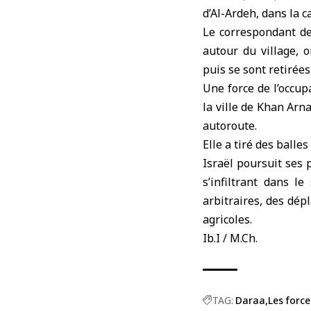
d’Al-Ardeh, dans la 
Le correspondant de
autour du village, 
puis se sont retirées
Une force de l’occup
la ville de Khan Arn
autoroute.
Elle a tiré des balle
Israël poursuit ses 
s’infiltrant dans l
arbitraires, des dép
agricoles.
Ib.I / M.Ch.
TAG:
Daraa
Les force