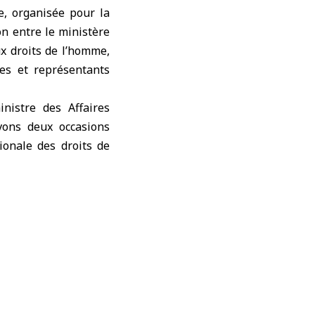
e, organisée pour la
n entre le ministère
x droits de l’homme,
es et représentants
nistre des Affaires
vons deux occasions
tionale des droits de
 avec le retour de la
jourd’hui un lieu de
missariat des Nations
ous n’aurions pas pu