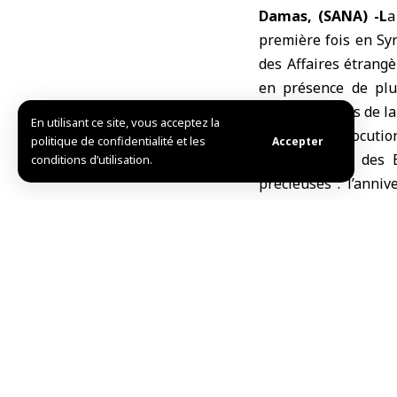
Damas, (SANA) -L
a
première fois en Sy
des Affaires étrang
en présence de plu
d’organisations de la 
En utilisant ce site, vous acceptez la
Dans son allocutio
politique de confidentialité et les
Accepter
étrangères et des E
conditions d’utilisation.
précieuses : l’anniv
l’homme, et aujourd’
Syrie en tant qu’État
« Cette journée, q
plateforme annuell
de l’ancien régime 
préservation des droi
Pour sa part, le Che
Unies aux droits de