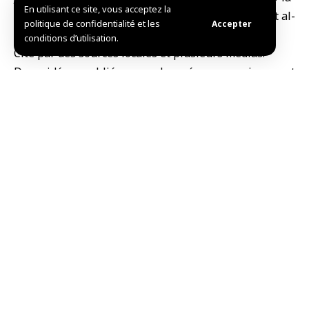
En utilisant ce site, vous acceptez la
loi appelés « la
Garde nationale
», affiliés à Hikmat al-
politique de confidentialité et les
Accepter
Hijri,
conditions d’utilisation.
Cité par des sources locales et plusieurs médias.
Des vidéos publiées sur les réseaux sociaux ont
montré l’enlèvement de Falhout de son domicile, avant
que des sources locales dans le gouvernorat
n’annoncent plus tard sa mort causée par une torture
sévère dans les prisons de ce groupe.
Ib.I / R.B.
TAG:
Garde nationale
Soueïda
Partager cet
article