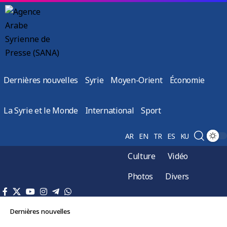
Dernières nouvelles
Syrie
Moyen-Orient
Économie
La Syrie et le Monde
International
Sport
AR
EN
TR
ES
KU
Culture
Vidéo
Photos
Divers
Dernières nouvelles