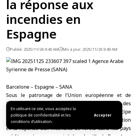
la réponse aux
incendies en
Espagne
Publié: 2025/11/26 9:40 AM
Mis à jour: 2025/11/26 9:40 AM
Barcelone – Espagne – SANA
Sous le patronage de l’Union européenne et de
l’Union pour la Méditerranée, le ministère syrien des
En utilisant ce site, vous acceptez la
Urgences et de la Gestion des catastrophes participe
politique de confidentialité et les
Accepter
aux travaux de l’atelier régional sur « la préparation
conditions d’utilisation.
et la réponse aux incendies de forêts dans les pays
méditerranéens », organisé dans la ville de Barcelone