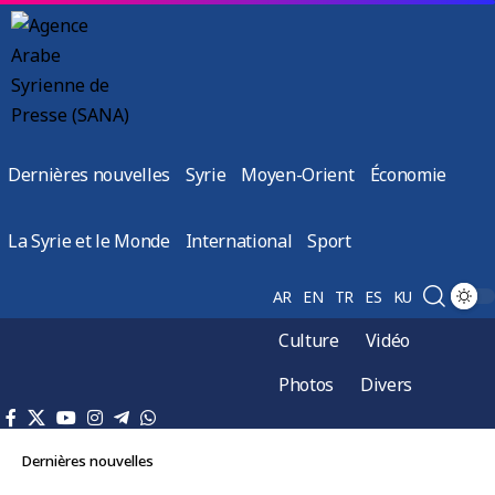
Dernières nouvelles
Syrie
Moyen-Orient
Économie
La Syrie et le Monde
International
Sport
AR
EN
TR
ES
KU
Culture
Vidéo
Photos
Divers
Dernières nouvelles