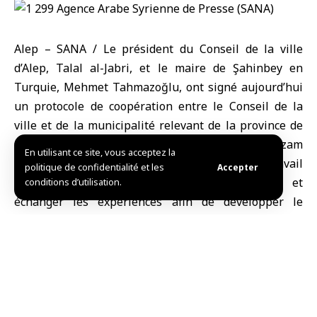
Alep – SANA / Le président du Conseil de la ville
d’Alep, Talal al-Jabri, et le maire de Şahinbey en
Turquie, Mehmet Tahmazoğlu, ont signé aujourd’hui
un protocole de coopération entre le Conseil de la
ville et de la municipalité relevant de la province de
Gaziantep, en présence du gouverneur d’Alep, Azzam
En utilisant ce site, vous acceptez la
al-Gharib. Cette démarche vise à renforcer le travail
politique de confidentialité et les
Accepter
participatif, améliorer les services publics et
conditions d’utilisation.
échanger les expériences afin de développer le
système de l’administration locale.
Le gouverneur a souligné l’importance stratégique de
l’ouverture de canaux de coopération efficaces.
Pour sa part, Tahmazoğlu a insisté sur la profondeur
des liens entre les deux villes, précisant que l’objectif
de la visite est de présenter l’expérience pratique de