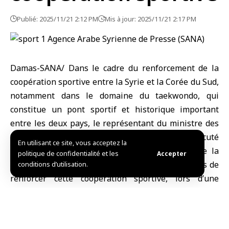
Publié: 2025/11/21 2:12 PM
Mis à jour: 2025/11/21 2:17 PM
Damas-SANA/ Dans le cadre du renforcement de la
coopération sportive entre la
Syrie
et la
Corée du Sud
,
notamment dans le domaine du
taekwondo
, qui
constitue un pont sportif et historique important
entre les deux pays, le représentant du ministre des
Sports et de la Jeunesse, Majd Al-Haj Ahmed, a discuté
En utilisant ce site, vous acceptez la
avec le vice-chef de mission de l’ambassade de la
politique de confidentialité et les
Accepter
République de Corée du Sud à Damas, des moyens de
conditions d’utilisation.
renforcer cette coopération sportive, lors d’une
réunion tenue aujourd’hui au siège du ministère des
Sports et de la Jeunesse à Damas.
Lors de la réunion, Al-Haj Ahmed a souligné