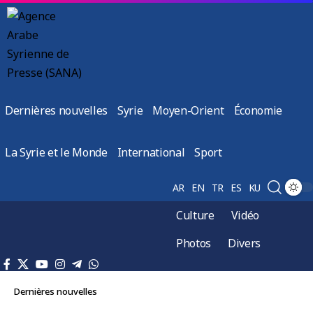
Dernières nouvelles
Syrie
Moyen-Orient
Économie
La Syrie et le Monde
International
Sport
AR
EN
TR
ES
KU
Culture
Vidéo
Photos
Divers
Dernières nouvelles