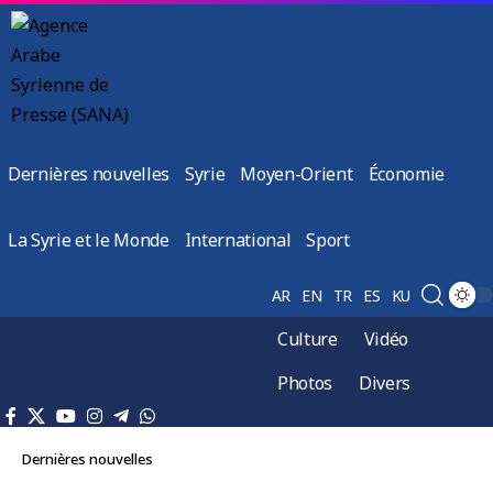
Dernières nouvelles
Syrie
Moyen-Orient
Économie
La Syrie et le Monde
International
Sport
AR
EN
TR
ES
KU
Culture
Vidéo
Photos
Divers
Dernières nouvelles