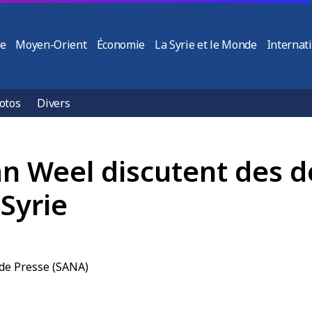
ie
Moyen-Orient
Économie
La Syrie et le Monde
Internat
otos
Divers
an Weel discutent des d
Syrie