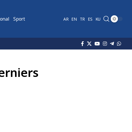
ional
Sport
AR
EN
TR
ES
KU
erniers