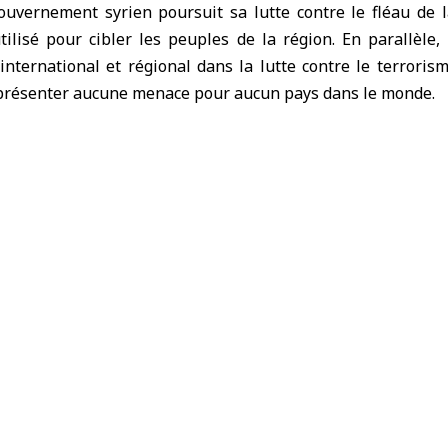
gouvernement syrien poursuit sa lutte contre le fléau de 
utilisé pour cibler les peuples de la région. En parallèle,
nternational et régional dans la lutte contre le terrorism
résenter aucune menace pour aucun pays dans le monde.
e réfugiés sont retournés en Syrie, ce qui constitue un 
es, les réalisations et les efforts du gouvernement. Pou
auté internationale doit soutenir la Syrie et son peup
e un terme aux agressions israéliennes qui nuisent à la stab
, Ibrahim Olabi a réaffirmé l’engagement du gouvernem
es, en accordant à la commission d’enquête internati
lement entrepris la réhabilitation des villages et l’indemnisa
té plus de 14 millions de dollars dans le cadre d’une 
e sa confiance dans ses compatriotes de Soueïda pour qu’i
 aventures sans issue.
présentante des Nations Unies au Conseil de sécurité, N
es Nations Unies pour la Syrie, a affirmé que les électio
lées dans un environnement sain et organisé, et qu’il est né