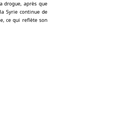
la drogue, après que
 la Syrie continue de
e, ce qui reflète son
message de confiance
r que ce retour soit
le par un véritable
ilité.
ent en faveur de la
onale un accès sans
tion des victimes. Les
campagne populaire.
ls ne se laissent pas
ajat Rochdi, envoyée
ns de l’Assemblée du
cessaire de lever les