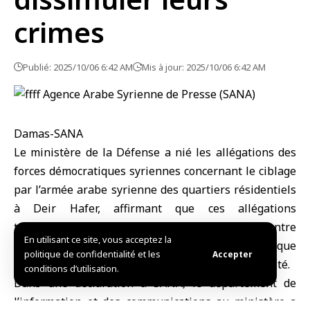
crimes
Publié: 2025/10/06 6:42 AM
Mis à jour: 2025/10/06 6:42 AM
Damas-SANA
Le ministère de la Défense
a nié les allégations des
forces démocratiques syriennes concernant le ciblage
par l’armée arabe syrienne des quartiers résidentiels
à Deir Hafer, affirmant que ces allégations
trompeuses visent à dissimuler leurs crimes contre
En utilisant ce site, vous acceptez la
les civils dans le nord et l’est de la Syrie, ainsi que
politique de confidentialité et les
Accepter
leurs tentatives continues de déstabiliser la sécurité.
conditions d’utilisation.
Dans une déclaration à SANA, le département de
l’information et des communications au ministère a