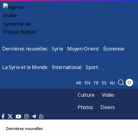
Dernières nouvelles
Syrie
Moyen-Orient
Économie
La Syrie et le Monde
International
Sport
AR
EN
TR
ES
KU
Culture
Vidéo
Photos
Divers
Dernières nouvelles