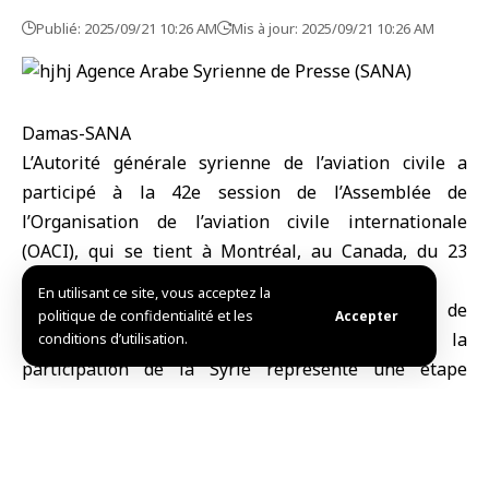
Publié: 2025/09/21 10:26 AM
Mis à jour: 2025/09/21 10:26 AM
Damas-SANA
L’Autorité générale syrienne de l’aviation civile
a
participé à la 42e session de l’Assemblée de
l’Organisation de l’aviation civile internationale
(OACI)
, qui se tient à Montréal, au Canada, du 23
septembre au 3 octobre 2025.
En utilisant ce site, vous acceptez la
Dans une déclaration à SANA, le président de
politique de confidentialité et les
Accepter
l’Autorité, Omar Al-Hossari, a affirmé que la
conditions d’utilisation.
participation de la Syrie représente une étape
importante sur la voie de la restauration de sa place
au sein de la communauté internationale, soulignant
que cette participation reflète l’engagement de
l’Autorité à développer le secteur de l’aviation civile