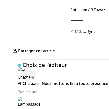
Ibtissam / R.Fawaz
TAG:
La Syrie
Partager cet article
Choix de l’éditeur
Al-Chaibani : Nous mettons fin à toute présence
août 7, 2026