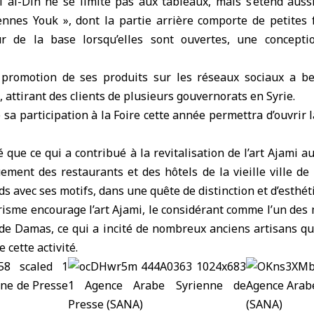
qi al-Din ne se limite pas aux tableaux, mais s’étend auss
ennes Youk », dont la partie arrière comporte de petites f
ur de la base lorsqu’elles sont ouvertes, une concepti
 promotion de ses produits sur les réseaux sociaux a b
, attirant des clients de plusieurs gouvernorats en Syrie.
e sa participation à la Foire cette année permettra d’ouvrir l
é que ce qui a contribué à la revitalisation de l’art Ajami a
uement des restaurants et des hôtels de la vieille ville 
ds avec ses motifs, dans une quête de distinction et d’esthé
isme encourage l’art Ajami, le considérant comme l’un des 
 de Damas, ce qui a incité de nombreux anciens artisans q
 cette activité.