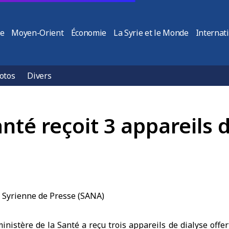
ie
Moyen-Orient
Économie
La Syrie et le Monde
Internat
otos
Divers
nté reçoit 3 appareils d
istère de la Santé a reçu trois appareils de dialyse offer