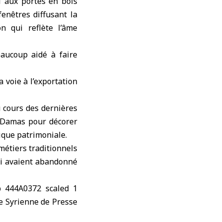
i aux portes en bois
enêtres diffusant la
on qui reflète l’âme
eaucoup aidé à faire
a voie à l’exportation
u cours des dernières
de Damas pour décorer
tique patrimoniale.
métiers traditionnels
ui avaient abandonné