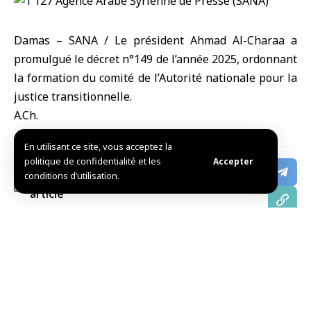
Damas – SANA / Le président Ahmad Al-Charaa a
promulgué le décret n°149 de l’année 2025, ordonnant
la formation du comité de l’Autorité nationale pour la
justice transitionnelle.
A.Ch.
En utilisant ce site, vous acceptez la
politique de confidentialité et les
Accepter
conditions d’utilisation.
Partager cet
article
Choix de l’éditeur
Qanatari discute des services consulaires avec la
communauté syrienne aux États-Unis