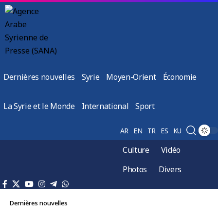
Dernières nouvelles
Syrie
Moyen-Orient
Économie
La Syrie et le Monde
International
Sport
AR
EN
TR
ES
KU
Culture
Vidéo
Photos
Divers
Dernières nouvelles